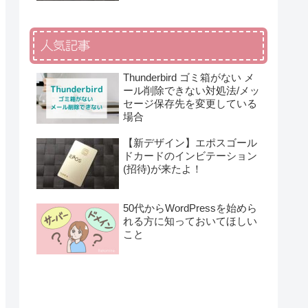
人気記事
Thunderbird ゴミ箱がない メ
ール削除できない対処法/メッ
セージ保存先を変更している
場合
【新デザイン】エポスゴール
ドカードのインビテーション
(招待)が来たよ！
50代からWordPressを始めら
れる方に知っておいてほしい
こと