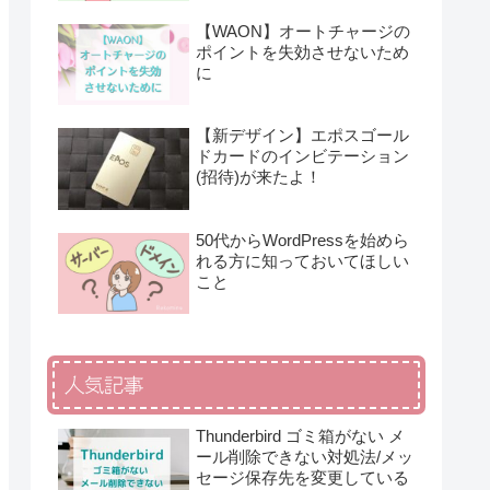
【WAON】オートチャージの
ポイントを失効させないため
に
【新デザイン】エポスゴール
ドカードのインビテーション
(招待)が来たよ！
50代からWordPressを始めら
れる方に知っておいてほしい
こと
人気記事
Thunderbird ゴミ箱がない メ
ール削除できない対処法/メッ
セージ保存先を変更している