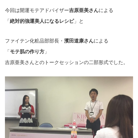
今回は開運モテアドバイザー
吉原亜美さん
による
「
絶対的強運美人になるレシピ
」と
ファイテン化粧品部部長・
濱田道康さん
による
「
モテ肌の作り方
」
吉原亜美さんとのトークセッションの二部形式でした。