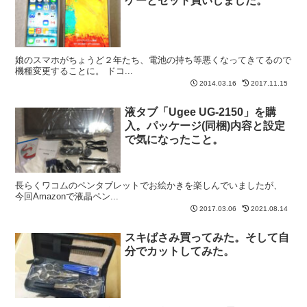
ケーとセット買いしました。
娘のスマホがちょうど２年たち、電池の持ち等悪くなってきてるので
機種変更することに。 ドコ...
2014.03.16
2017.11.15
液タブ「Ugee UG-2150」を購
入。パッケージ(同梱)内容と設定
で気になったこと。
長らくワコムのペンタブレットでお絵かきを楽しんでいましたが、
今回Amazonで液晶ペン...
2017.03.06
2021.08.14
スキばさみ買ってみた。そして自
分でカットしてみた。