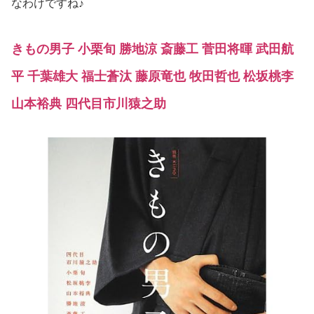
なわけですね♪
きもの男子 小栗旬 勝地涼 斎藤工 菅田将暉 武田航
平 千葉雄大 福士蒼汰 藤原竜也 牧田哲也 松坂桃李
山本裕典 四代目市川猿之助