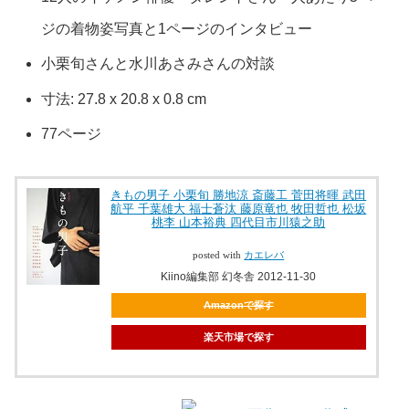
ジの着物姿写真と1ページのインタビュー
小栗旬さんと水川あさみさんの対談
寸法: 27.8 x 20.8 x 0.8 cm
77ページ
きもの男子 小栗旬 勝地涼 斎藤工 菅田将暉 武田
航平 千葉雄大 福士蒼汰 藤原竜也 牧田哲也 松坂
桃李 山本裕典 四代目市川猿之助
posted with
カエレバ
Kiino編集部 幻冬舎 2012-11-30
Amazonで探す
楽天市場で探す