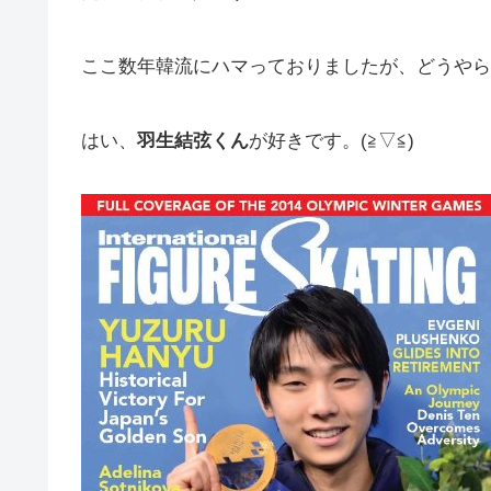
ここ数年韓流にハマっておりましたが、どうやら
はい、
羽生結弦くん
が好きです。(≧▽≦)