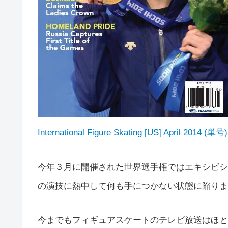
International Figure Skating [US] April 2014 (単号)
今年３月に開催された世界選手権ではエキシビシ
の演技に熱中して何も手につかない状態に陥りまし
今までもフィギュアスケートのテレビ放送はほと