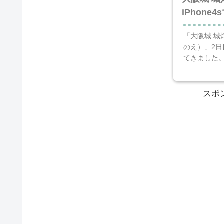
iPhone4
「大阪城 城
のえ）」2日
てきました。 
スポ