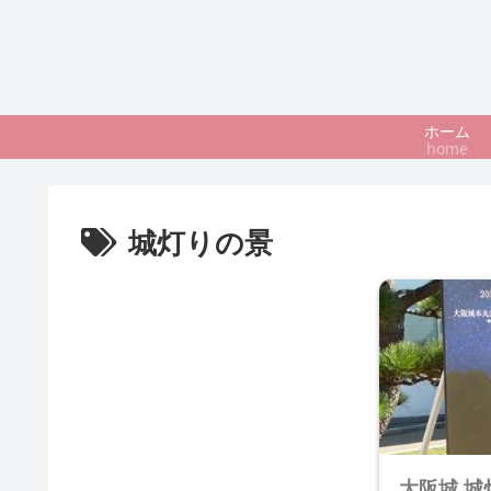
ホーム
home
城灯りの景
大阪城 城灯