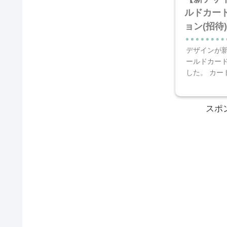
ルドカー
ョン(招待
デザインが
ールドカー
した。 カー
スポ