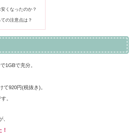
お安くなったのか？
みての注意点は？
ので1GBで充分。
て920円(税抜き)。
です。
が、
た！