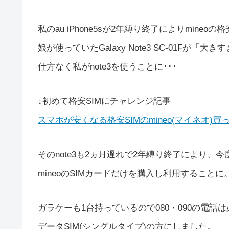
私のau iPhone5sが2年縛り終了によりmine
娘が使っていたGalaxy Note3 SC-01Fが
仕方なく私がnote3を使うことに･･･
↓初めて格安SIMにチャレンジ記事
スマホが安くなる格安SIMのmineo(マイネオ)買
そのnote3も2ヵ月遅れで2年縛り終了により、
mineoのSIMカードだけを購入し利用することに
ガラケーも1台持っているので080・090の電話
データSIM(シングルタイプ)の方にしました。