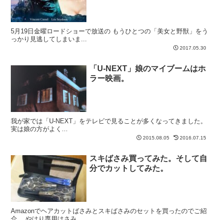
5月19日金曜ロードショーで放送の もうひとつの「美女と野獣」をう
っかり見逃してしまいま...
2017.05.30
「U-NEXT」娘のマイブームはホ
ラー映画。
我が家では「U-NEXT」をテレビで見ることが多くなってきました。
実は娘の方がよく...
2015.08.05
2016.07.15
スキばさみ買ってみた。そして自
分でカットしてみた。
Amazonでヘアカットばさみとスキばさみのセットを買ったのでご紹
介。 やはり専用はさみ...