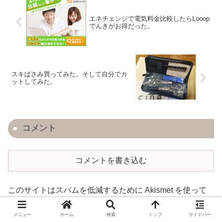
エネチェンジで電気料金比較したらLooop
でんきがお得だった。
スキばさみ買ってみた。そして自分でカ
ットしてみた。
コメント
コメントを書き込む
このサイトはスパムを低減するために Akismet を使って
います。
コメントデータの処理方法の詳細はこちらをご覧
メニュー
ホーム
検索
トップ
サイドバー
ください
。