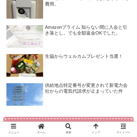
費用。
Amazonプライム 知らない間に入会と引
き落とし。でも全額返金OKでした。
生協からウェルカムプレゼント当選！
供給地点特定番号が変更されて新電力会
社からの電気代請求が止まっていた件
人気記事
メニュー
ホーム
検索
トップ
サイドバー