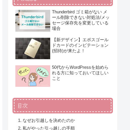
Thunderbird ゴミ箱がない メ
ール削除できない対処法/メッ
セージ保存先を変更している
場合
【新デザイン】エポスゴール
ドカードのインビテーション
(招待)が来たよ！
50代からWordPressを始めら
れる方に知っておいてほしい
こと
目次
なぜお引越しを決めたのか
私がやった引っ越しの手順